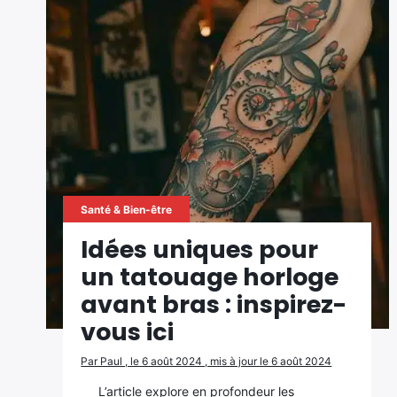
Santé & Bien-être
Idées uniques pour
un tatouage horloge
avant bras : inspirez-
vous ici
Par Paul , le 6 août 2024 , mis à jour le 6 août 2024
L’article explore en profondeur les