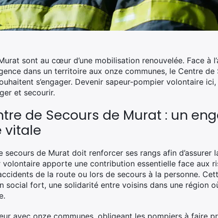
 Murat sont au cœur d’une mobilisation renouvelée. Face à 
rgence dans un territoire aux onze communes, le Centre de
ouhaitent s’engager. Devenir sapeur-pompier volontaire ici, 
ger et secourir.
ntre de Secours de Murat : un e
 vitale
e secours de Murat doit renforcer ses rangs afin d’assurer 
olontaire apporte une contribution essentielle face aux ris
’accidents de la route ou lors de secours à la personne. Ce
ien social fort, une solidarité entre voisins dans une région
e.
eur avec onze communes, obligeant les pompiers à faire pre