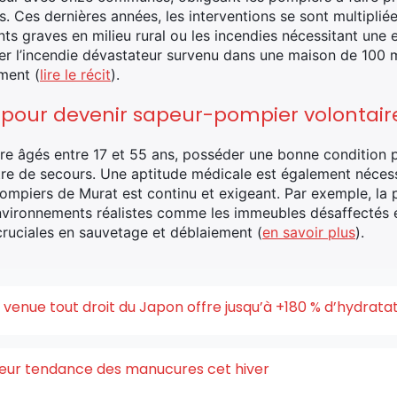
. Ces dernières années, les interventions se sont multipli
 graves en milieu rural ou les incendies nécessitant une e
iter l’incendie dévastateur survenu dans une maison de 100
ment (
lire le récit
).
s pour devenir sapeur-pompier volontair
tre âgés entre 17 et 55 ans, posséder une bonne condition 
re de secours. Une aptitude médicale est également nécessai
pompiers de Murat est continu et exigeant. Par exemple, la 
nvironnements réalistes comme les immeubles désaffectés 
uciales en sauvetage et déblaiement (
en savoir plus
).
enue tout droit du Japon offre jusqu’à +180 % d’hydrata
uleur tendance des manucures cet hiver