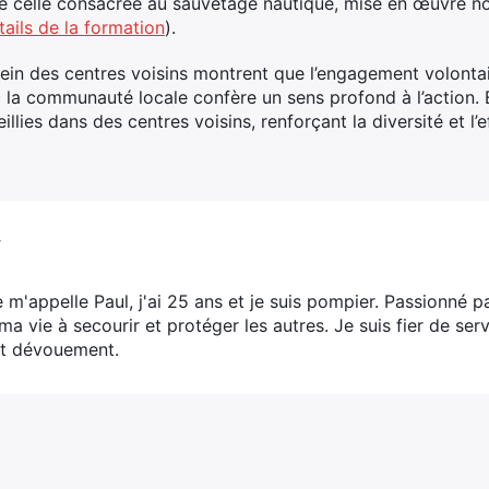
que celle consacrée au sauvetage nautique, mise en œuvre 
tails de la formation
).
sein des centres voisins montrent que l’engagement volonta
c la communauté locale confère un sens profond à l’action. 
llies dans des centres voisins, renforçant la diversité et l’e
V
e m'appelle Paul, j'ai 25 ans et je suis pompier. Passionné p
ma vie à secourir et protéger les autres. Je suis fier de s
t dévouement.