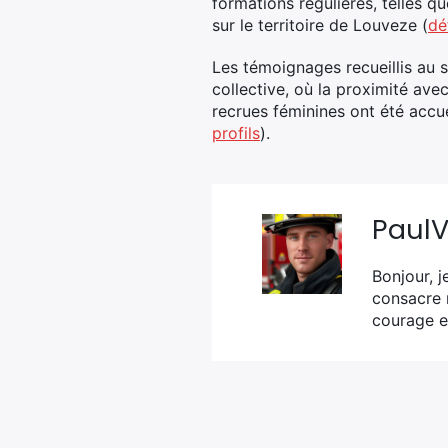
formations régulières, telles 
sur le territoire de Louveze (
dé
Les témoignages recueillis au 
collective, où la proximité ave
recrues féminines ont été accuei
profils
).
Paul
Bonjour, j
consacre 
courage e