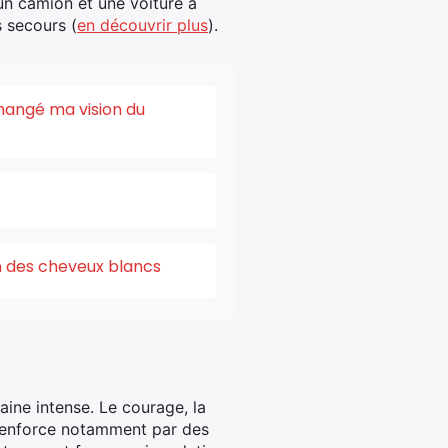
un camion et une voiture a
s secours (
en découvrir plus
).
changé ma vision du
on des cheveux blancs
ine intense. Le courage, la
e renforce notamment par des