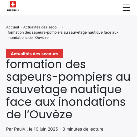
Sécurité Domestique
Accueil
›
Actualités des secours
›
formation des sapeurs-pompiers au sauvetage nautique face aux
Infos & Conseils
inondations de l’Ouvèze
Actualités des Secours
Actualités des secours
formation des
Santé & Bien-être
sapeurs-pompiers au
A propos de Nous
sauvetage nautique
Contactez-nous
face aux inondations
Politique de Confidentialité
de l’Ouvèze
Par PaulV , le 10 juin 2025 - 3 minutes de lecture