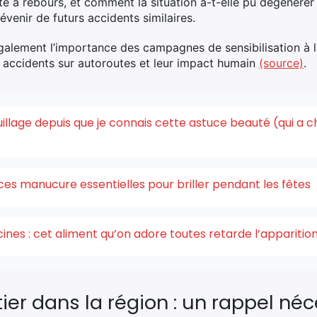
te à rebours, et comment la situation a-t-elle pu dégénérer
venir de futurs accidents similaires.
galement l’importance des campagnes de sensibilisation à la
s accidents sur autoroutes et leur impact humain
(source)
.
quillage depuis que je connais cette astuce beauté (qui a 
ces manucure essentielles pour briller pendant les fêtes
acines : cet aliment qu’on adore toutes retarde l’appariti
ier dans la région : un rappel néc