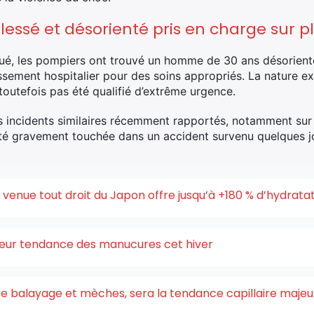
ssé et désorienté pris en charge sur p
ué, les pompiers ont trouvé un homme de 30 ans désorienté
ssement hospitalier pour des soins appropriés. La nature ex
 toutefois pas été qualifié d’extrême urgence.
es incidents similaires récemment rapportés, notamment sur
été gravement touchée dans un accident survenu quelques j
enue tout droit du Japon offre jusqu’à +180 % d’hydrata
uleur tendance des manucures cet hiver
ntre balayage et mèches, sera la tendance capillaire maje