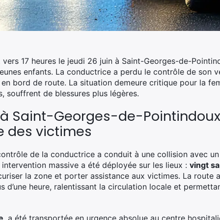
t vers 17 heures le jeudi 26 juin à Saint-Georges-de-Pointi
unes enfants. La conductrice a perdu le contrôle de son véh
en bord de route. La situation demeure critique pour la fe
s, souffrent de blessures plus légères.
 à Saint-Georges-de-Pointindoux 
e des victimes
contrôle de la conductrice a conduit à une collision avec 
 intervention massive a été déployée sur les lieux :
vingt s
riser la zone et porter assistance aux victimes. La route a
 d’une heure, ralentissant la circulation locale et permett
e
, a été transportée en urgence absolue au centre hospital