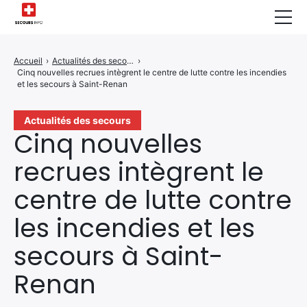
Sécurité Domestique
Accueil
›
Actualités des secours
›
Cinq nouvelles recrues intègrent le centre de lutte contre les incendies
Infos & Conseils
et les secours à Saint-Renan
Actualités des Secours
Actualités des secours
Cinq nouvelles
Santé & Bien-être
recrues intègrent le
A propos de Nous
centre de lutte contre
Contactez-nous
les incendies et les
Politique de Confidentialité
secours à Saint-
Renan