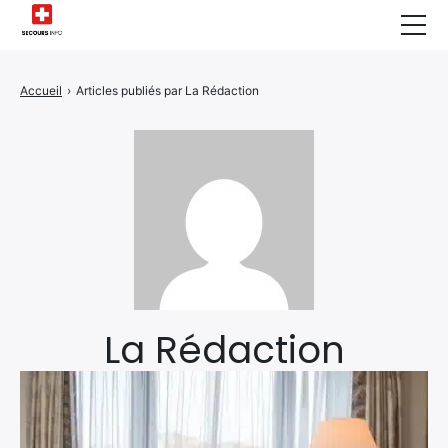
Sécurité Domestique
Accueil
›
Articles publiés par La Rédaction
Infos & Conseils
Actualités des Secours
Santé & Bien-être
A propos de Nous
Contactez-nous
Politique de Confidentialité
La Rédaction