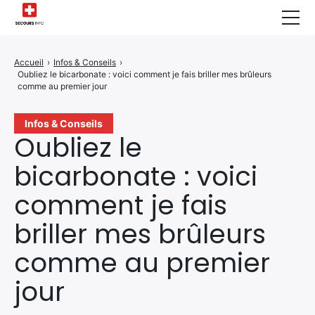
Sécurité Domestique
Accueil
›
Infos & Conseils
›
Oubliez le bicarbonate : voici comment je fais briller mes brûleurs
Infos & Conseils
comme au premier jour
Actualités des Secours
Infos & Conseils
Oubliez le
Santé & Bien-être
bicarbonate : voici
A propos de Nous
comment je fais
Contactez-nous
briller mes brûleurs
Politique de Confidentialité
comme au premier
jour