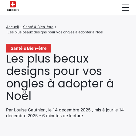
Sécurité Domestique
Accueil
›
Santé & Bien-être
›
Les plus beaux designs pour vos ongles à adopter à Noël
Infos & Conseils
Actualités des Secours
Santé & Bien-être
Les plus beaux
Santé & Bien-être
designs pour vos
A propos de Nous
ongles à adopter à
Contactez-nous
Noël
Politique de Confidentialité
Par Louise Gauthier , le 14 décembre 2025 , mis à jour le 14
décembre 2025 - 6 minutes de lecture