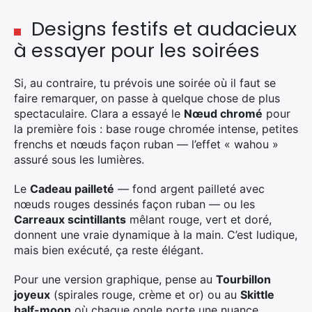
Designs festifs et audacieux
à essayer pour les soirées
Si, au contraire, tu prévois une soirée où il faut se
faire remarquer, on passe à quelque chose de plus
spectaculaire. Clara a essayé le
Nœud chromé
pour
la première fois : base rouge chromée intense, petites
frenchs et nœuds façon ruban — l’effet « wahou »
assuré sous les lumières.
Le
Cadeau pailleté
— fond argent pailleté avec
nœuds rouges dessinés façon ruban — ou les
Carreaux scintillants
mêlant rouge, vert et doré,
donnent une vraie dynamique à la main. C’est ludique,
mais bien exécuté, ça reste élégant.
×
Pour une version graphique, pense au
Tourbillon
joyeux
(spirales rouge, crème et or) ou au
Skittle
half-moon
où chaque ongle porte une nuance