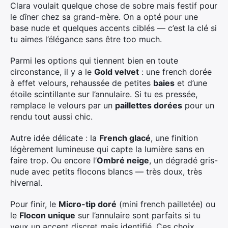
Clara voulait quelque chose de sobre mais festif pour
le dîner chez sa grand-mère. On a opté pour une
base nude et quelques accents ciblés — c’est la clé si
tu aimes l’élégance sans être too much.
Parmi les options qui tiennent bien en toute
circonstance, il y a le
Gold velvet
: une french dorée
à effet velours, rehaussée de petites
baies
et d’une
étoile scintillante sur l’annulaire. Si tu es pressée,
remplace le velours par un
paillettes dorées
pour un
rendu tout aussi chic.
Autre idée délicate : la
French glacé
, une finition
légèrement lumineuse qui capte la lumière sans en
faire trop. Ou encore l’
Ombré neige
, un dégradé gris-
nude avec petits flocons blancs — très doux, très
hivernal.
Pour finir, le
Micro-tip doré
(mini french pailletée) ou
le
Flocon unique
sur l’annulaire sont parfaits si tu
veux un accent discret mais identifié. Ces choix