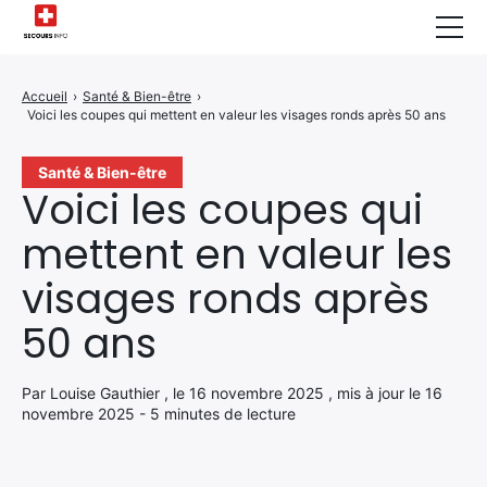
Sécurité Domestique
Accueil
›
Santé & Bien-être
›
Voici les coupes qui mettent en valeur les visages ronds après 50 ans
Infos & Conseils
Actualités des Secours
Santé & Bien-être
Voici les coupes qui
Santé & Bien-être
mettent en valeur les
A propos de Nous
visages ronds après
Contactez-nous
50 ans
Politique de Confidentialité
Par Louise Gauthier , le 16 novembre 2025 , mis à jour le 16
novembre 2025 - 5 minutes de lecture