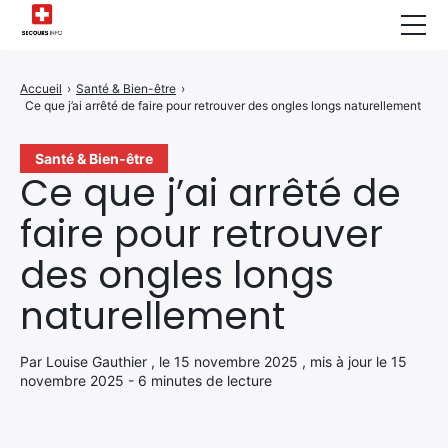
Sécurité Domestique
Accueil
›
Santé & Bien-être
›
Ce que j’ai arrêté de faire pour retrouver des ongles longs naturellement
Infos & Conseils
Actualités des Secours
Santé & Bien-être
Ce que j’ai arrêté de
Santé & Bien-être
faire pour retrouver
A propos de Nous
des ongles longs
Contactez-nous
naturellement
Politique de Confidentialité
Par Louise Gauthier , le 15 novembre 2025 , mis à jour le 15
novembre 2025 - 6 minutes de lecture