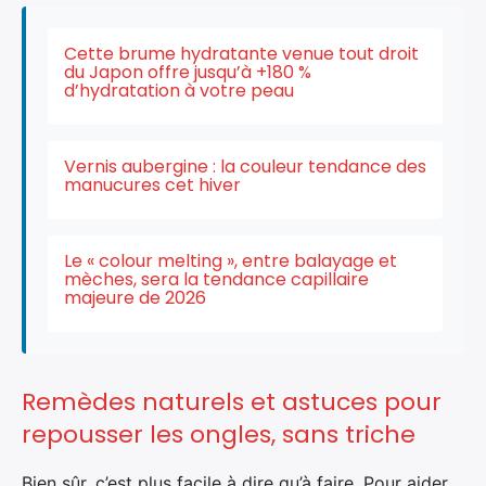
Cette brume hydratante venue tout droit
du Japon offre jusqu’à +180 %
d’hydratation à votre peau
Vernis aubergine : la couleur tendance des
manucures cet hiver
Le « colour melting », entre balayage et
mèches, sera la tendance capillaire
majeure de 2026
×
Remèdes naturels et astuces pour
Rechercher
repousser les ongles, sans triche
:
Bien sûr, c’est plus facile à dire qu’à faire. Pour aider