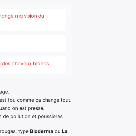
changé ma vision du
on des cheveux blancs
sage.
 c’est fou comme ça change tout.
quand on est pressé.
m de pollution et poussières
 rouges, type
Bioderma
ou
La