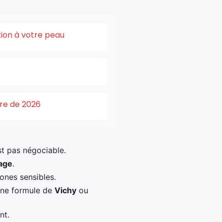
tion à votre peau
ure de 2026
st pas négociable.
age
.
ones sensibles.
une formule de
Vichy
ou
nt.