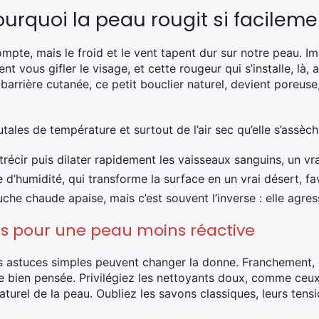
pourquoi la peau rougit si facileme
mpte, mais le froid et le vent tapent dur sur notre peau. Im
nt vous gifler le visage, et cette rougeur qui s’installe, là, 
 barrière cutanée, ce petit bouclier naturel, devient poreuse
tales de température et surtout de l’air sec qu’elle s’assèch
récir puis dilater rapidement les vaisseaux sanguins, un vra
d’humidité, qui transforme la surface en un vrai désert, fav
che chaude apaise, mais c’est souvent l’inverse : elle agres
tes pour une peau moins réactive
es astuces simples peuvent changer la donne. Franchement, 
ne bien pensée. Privilégiez les nettoyants doux, comme ceu
aturel de la peau. Oubliez les savons classiques, leurs tens