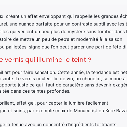
ux, créant un effet enveloppant qui rappelle les grandes éch
turel, une nuance parfaite pour un contraste subtil avec les
elles qui veulent un peu plus de mystère sans tomber dans l
istoire de mettre un peu de pep’s et modernité à la saison
ou pailletées, signe que l’on peut garder une part de fête d
ernis qui illumine le teint ?
il art pour faire sensation. Cette année, la tendance est ne
ante. Le vernis couleur lie de vin, ou chocolat, se marie 
 apporte juste ce qu’il faut de caractère sans devenir exagér
itée dans ces teintes profondes.
 brillant, effet gel, pour capter la lumière facilement
gan et soins, par exemple ceux de Manucurist ou Kure Bazaar,
ge la tenue avec un concentré d’ingrédients fortifiants