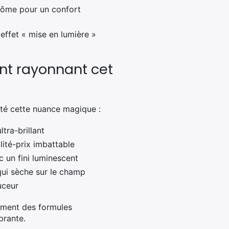
côme pour un confort
effet « mise en lumière »
int rayonnant cet
pté cette nuance magique :
tra-brillant
ité-prix imbattable
c un fini luminescent
qui sèche sur le champ
ouceur
lement des formules
brante.