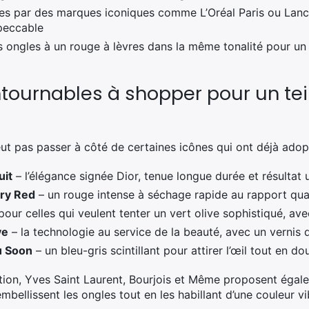
es par des marques iconiques comme L’Oréal Paris ou Lan
mpeccable
 ongles à un rouge à lèvres dans la même tonalité pour un 
ntournables à shopper pour un te
ut pas passer à côté de certaines icônes qui ont déjà ado
uit
– l’élégance signée Dior, tenue longue durée et résultat ul
rry Red
– un rouge intense à séchage rapide au rapport qual
pour celles qui veulent tenter un vert olive sophistiqué, ave
ve
– la technologie au service de la beauté, avec un vernis 
u Soon
– un bleu-gris scintillant pour attirer l’œil tout en d
ation, Yves Saint Laurent, Bourjois et Même proposent éga
mbellissent les ongles tout en les habillant d’une couleur vi