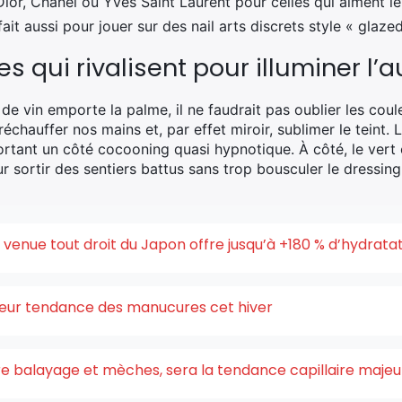
ior, Chanel ou Yves Saint Laurent pour celles qui aiment le
ait aussi pour jouer sur des nail arts discrets style « glazed
es qui rivalisent pour illuminer l
e de vin emporte la palme, il ne faudrait pas oublier les co
réchauffer nos mains et, par effet miroir, sublimer le teint.
ortant un côté cocooning quasi hypnotique. À côté, le vert 
r sortir des sentiers battus sans trop bousculer le dressin
enue tout droit du Japon offre jusqu’à +180 % d’hydrata
uleur tendance des manucures cet hiver
ntre balayage et mèches, sera la tendance capillaire maje