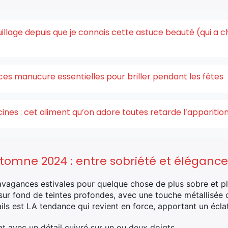
quillage depuis que je connais cette astuce beauté (qui a 
ces manucure essentielles pour briller pendant les fêtes
acines : cet aliment qu’on adore toutes retarde l’appariti
tomne 2024 : entre sobriété et élégance
ravagances estivales pour quelque chose de plus sobre et pl
t sur fond de teintes profondes, avec une touche métallisée
ails est LA tendance qui revient en force, apportant un écla
t avec un détail cuivré sur un ou deux doigts