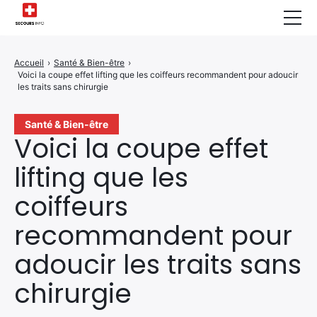
Sécurité Domestique
Accueil
›
Santé & Bien-être
›
Voici la coupe effet lifting que les coiffeurs recommandent pour adoucir
Infos & Conseils
les traits sans chirurgie
Actualités des Secours
Santé & Bien-être
Voici la coupe effet
Santé & Bien-être
lifting que les
A propos de Nous
coiffeurs
Contactez-nous
recommandent pour
Politique de Confidentialité
adoucir les traits sans
chirurgie