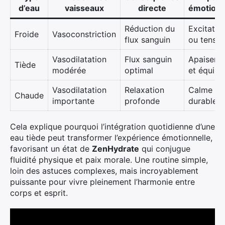
d’eau
vaisseaux
directe
émotionn
Réduction du
Excitatio
Froide
Vasoconstriction
flux sanguin
ou tensio
Vasodilatation
Flux sanguin
Apaiseme
Tiède
modérée
optimal
et équilib
Vasodilatation
Relaxation
Calme
Chaude
importante
profonde
durable
Cela explique pourquoi l’intégration quotidienne d’une
eau tiède peut transformer l’expérience émotionnelle,
favorisant un état de
ZenHydrate
qui conjugue
fluidité physique et paix morale. Une routine simple,
loin des astuces complexes, mais incroyablement
puissante pour vivre pleinement l’harmonie entre
corps et esprit.