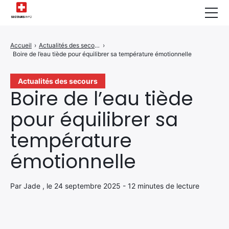
Sécurité Domestique
Accueil
›
Actualités des secours
›
Boire de l’eau tiède pour équilibrer sa température émotionnelle
Infos & Conseils
Actualités des Secours
Actualités des secours
Boire de l’eau tiède
Santé & Bien-être
pour équilibrer sa
A propos de Nous
température
Contactez-nous
émotionnelle
Politique de Confidentialité
Par Jade , le 24 septembre 2025 - 12 minutes de lecture