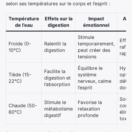
selon ses températures sur le corps et l’esprit :
Température
Effets sur la
Impact
Ava
de l’eau
digestion
émotionnel
ma
Stimule
Effet
Froide (0-
Ralentit la
temporairement,
rafra
10°C)
digestion
peut créer des
rapid
tensions
Équilibre le
Hydra
Facilite la
Tiède (15-
système
optim
digestion et
22°C)
nerveux, calme
détox
l’absorption
l’esprit
douc
Soul
Stimule le
Favorise la
Chaude (50-
const
métabolisme
relaxation
60°C)
élimi
digestif
profonde
toxin