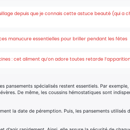
quillage depuis que je connais cette astuce beauté (qui a 
ces manucure essentielles pour briller pendant les fêtes
acines : cet aliment qu’on adore toutes retarde l’appariti
es pansements spécialisés restent essentiels. Par exemple, 
évères. De même, les coussins hémostatiques sont indispen
ièrement la date de péremption. Puis, les pansements utilisés
t d’agir rapidement. Ainsi, elle assure la sécurité de chaq