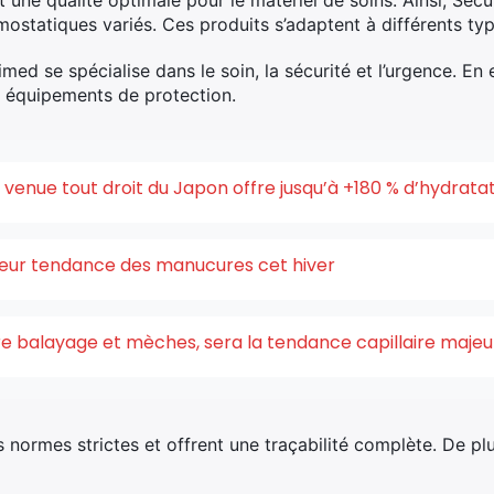
 une qualité optimale pour le matériel de soins. Ainsi, Se
statiques variés. Ces produits s’adaptent à différents typ
ed se spécialise dans le soin, la sécurité et l’urgence. En e
s équipements de protection.
enue tout droit du Japon offre jusqu’à +180 % d’hydrata
uleur tendance des manucures cet hiver
ntre balayage et mèches, sera la tendance capillaire maje
rmes strictes et offrent une traçabilité complète. De plus, i