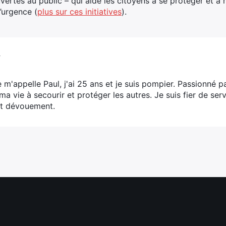
ertes au public – qui aide les citoyens à se protéger et à 
’urgence (
plus sur ces initiatives
).
V
e m'appelle Paul, j'ai 25 ans et je suis pompier. Passionné p
ma vie à secourir et protéger les autres. Je suis fier de s
t dévouement.