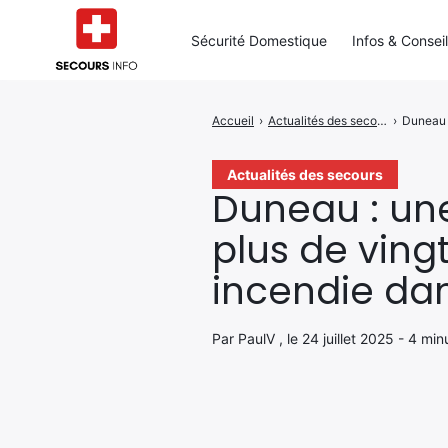
Sécurité Domestique
Infos & Consei
Accueil
›
Actualités des secours
›
Duneau :
Rechercher
:
Actualités des secours
Duneau : un
plus de ving
incendie da
Par PaulV , le 24 juillet 2025 - 4 mi