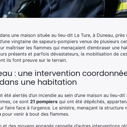
 dans une maison située au lieu-dit La Ture, à Duneau, prè
n d’une vingtaine de sapeurs-pompiers venus de plusieurs cen
r maîtriser les flammes qui menaçaient d’embraser une habi
ours présents et parfois dévastateurs, la mobilisation de c
t ils font preuve sur le terrain.
au : une intervention coordonnée
 dans une habitation
t été alertés d’un incendie au sein d’une maison au lieu-dit 
ammes, ce sont
21 pompiers
qui ont été dépêchés, appartenan
r faire face à l’urgence. Le sinistre, menaçant la structur
u
pour venir à bout des flammes.
n et des moyens engagés rappelle d’autres interventions r