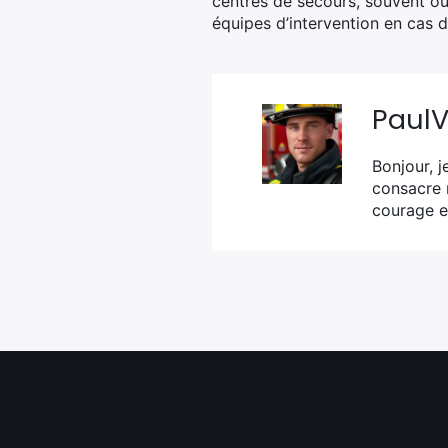
centres de secours, souvent ouv
équipes d’intervention en cas d
Paul
Bonjour, j
consacre 
courage e