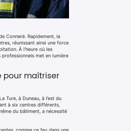
s de Conneré. Rapidement, la
tres, réunissant ainsi une force
tation. À l’heure où les
es professionnels met en lumière
 pour maîtriser
La Ture, à Duneau, à l’est du
t à six centres différents,
e même du bâtiment, a nécessité
écentes, comme ce feu dans une