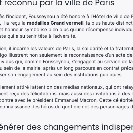
econnu par la ville de Paris
rès l’incident, Fousseynou a été honoré à l’Hôtel de ville de
 il a reçu la
médailles Grand vermeil
, la plus haute distinc
t honneur symbolise bien plus qu’une récompense individuell
e qui a su tenir tête à l’adversité.
n, il incarne les valeurs de Paris, la solidarité et la fraterni
o illustrent non seulement la reconnaissance d’un acte de
dividus qui, comme Fousseynou, s’engagent au service de la co
u sein de la mairie, après un long parcours en contrat pré
niser son engagement au sein des institutions publiques.
ent attiré l’attention des médias nationaux, qui ont relay
nt reçu des félicitations, mais aussi des invitations à de
ontre avec le président Emmanuel Macron. Cette célébrité 
 reconnaissance des héros du quotidien et des personnages d
générer des changements indispe