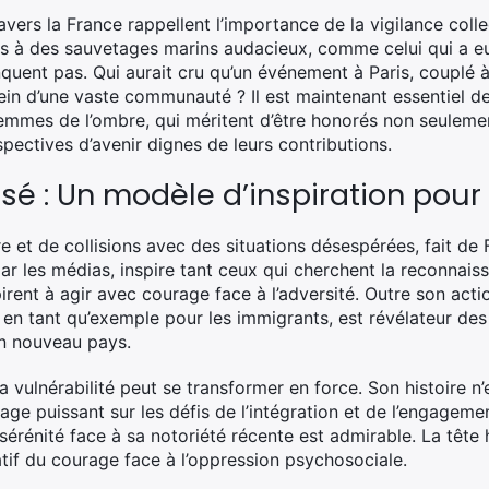
vers la France rappellent l’importance de la vigilance collec
is à des sauvetages marins audacieux, comme celui qui a eu 
nquent pas. Qui aurait cru qu’un événement à Paris, couplé 
sein d’une vaste communauté ? Il est maintenant essentiel d
mmes de l’ombre, qui méritent d’être honorés non seulemen
spectives d’avenir dignes de leurs contributions.
é : Un modèle d’inspiration pour 
e et de collisions avec des situations désespérées, fait d
 par les médias, inspire tant ceux qui cherchent la reconnais
pirent à agir avec courage face à l’adversité. Outre son ac
e, en tant qu’exemple pour les immigrants, est révélateur des
un nouveau pays.
 vulnérabilité peut se transformer en force. Son histoire 
ge puissant sur les défis de l’intégration et de l’engageme
sérénité face à sa notoriété récente est admirable. La tête h
if du courage face à l’oppression psychosociale.