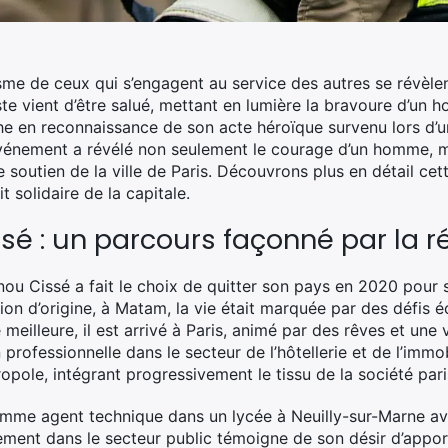
ïsme de ceux qui s’engagent au service des autres se révèl
uiste vient d’être salué, mettant en lumière la bravoure d’u
 en reconnaissance de son acte héroïque survenu lors d’un i
 événement a révélé non seulement le courage d’un homme, ma
soutien de la ville de Paris. Découvrons plus en détail cette
t solidaire de la capitale.
é : un parcours façonné par la ré
ou Cissé a fait le choix de quitter son pays en 2020 pour s
gion d’origine, à Matam, la vie était marquée par des défi
 meilleure, il est arrivé à Paris, animé par des rêves et une
professionnelle dans le secteur de l’hôtellerie et de l’immobi
pole, intégrant progressivement le tissu de la société pari
 comme agent technique dans un lycée à Neuilly-sur-Marne av
ement dans le secteur public témoigne de son désir d’apport