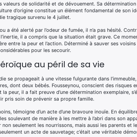
s valeurs de solidarité et de dévouement. Sa détermination 
lture d’origine constitue un élément fondamental de son ide
ie tragique survenu le 4 juillet.
ou a été alerté par l’odeur de fumée, il n’a pas hésité. Co
l’inertie, il a compris que la situation était grave. Ce mome
tière entre la peur et l’action. Déterminé à sauver ses voisins
onsidérables pour les secourir.
roïque au péril de sa vie
die se propageait à une vitesse fulgurante dans l’immeuble, 
s, dont deux bébés. Fousseynou, conscient des risques enc
 la peur, il a fait preuve d’une détermination exemplaire, s’
r pris soin de prévenir sa propre famille.
ins, témoigne d’un acte d’une bravoure inouïe. En équilibre 
les soulevant de manière à les mettre à l’abri dans son app
 non seulement les nourrissons, mais aussi les parents et le
as seulement un acte de sauvetage; c’était une véritable dé