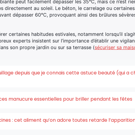
ambiante peut facilement dépasser les 35°C, mais ce n’est r
s directement au soleil. Le béton, le carrelage ou certaine
uvant dépasser 60°C, provoquant ainsi des brûlures sévèr
rer certaines habitudes estivales, notamment lorsqu’il s’agit
breux experts insistent sur l’importance d’établir une vigil
ans son propre jardin ou sur sa terrasse (
sécuriser sa mais
quillage depuis que je connais cette astuce beauté (qui a 
ces manucure essentielles pour briller pendant les fêtes
acines : cet aliment qu’on adore toutes retarde l’appariti