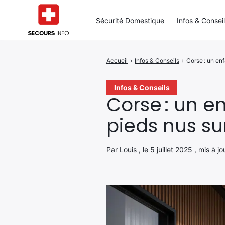
Sécurité Domestique
Infos & Consei
Accueil
›
Infos & Conseils
›
Corse : un en
Rechercher
:
Infos & Conseils
Corse : un e
pieds nus su
Par Louis , le 5 juillet 2025 , mis à j