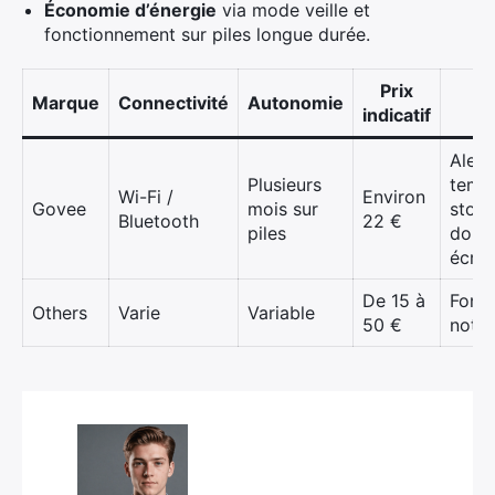
Économie d’énergie
via mode veille et
fonctionnement sur piles longue durée.
Prix
Fo
Marque
Connectivité
Autonomie
indicatif
Alert
Plusieurs
tempé
Wi-Fi /
Environ
Govee
mois sur
stoc
Bluetooth
22 €
piles
donn
écra
De 15 à
Fonct
Others
Varie
Variable
50 €
notif