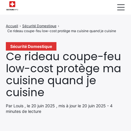
Sécurité Domestique
Accueil
›
Sécurité Domestique
›
Ce rideau coupe-feu low-cost protège ma cuisine quand je cuisine
Infos & Conseils
Actualités des Secours
Sécurité Domestique
Ce rideau coupe-feu
Santé & Bien-être
low-cost protège ma
A propos de Nous
cuisine quand je
Contactez-nous
cuisine
Politique de Confidentialité
Par Louis , le 20 juin 2025 , mis à jour le 20 juin 2025 - 4
minutes de lecture