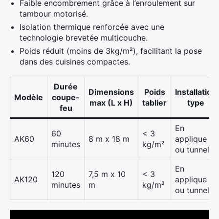
Faible encombrement grâce à l’enroulement sur
tambour motorisé.
Isolation thermique renforcée avec une
technologie brevetée multicouche.
Poids réduit (moins de 3kg/m²), facilitant la pose
dans des cuisines compactes.
Durée
Dimensions
Poids
Installation
Modèle
coupe-
max (L x H)
tablier
type
feu
En
60
< 3
AK60
8 m x 18 m
applique
minutes
kg/m²
ou tunnel
En
120
7,5 m x 10
< 3
AK120
applique
minutes
m
kg/m²
ou tunnel