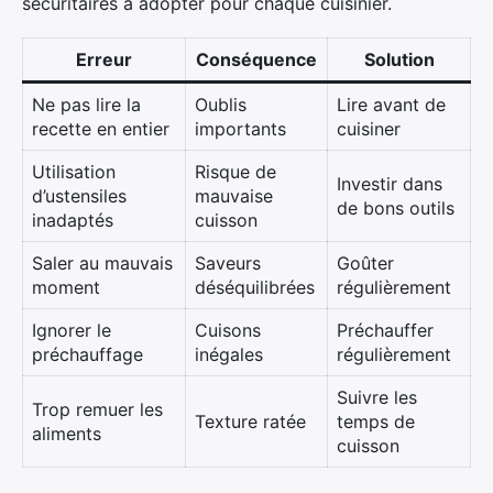
sécuritaires à adopter pour chaque cuisinier.
Erreur
Conséquence
Solution
Ne pas lire la
Oublis
Lire avant de
recette en entier
importants
cuisiner
Utilisation
Risque de
Investir dans
d’ustensiles
mauvaise
de bons outils
inadaptés
cuisson
Saler au mauvais
Saveurs
Goûter
moment
déséquilibrées
régulièrement
Ignorer le
Cuisons
Préchauffer
préchauffage
inégales
régulièrement
Suivre les
Trop remuer les
Texture ratée
temps de
aliments
cuisson