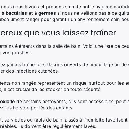
où nous nous lavons et prenons soin de notre hygiène quotid
r à
bactéries
et à
germes
si nous ne veillons pas à ce qui t
absolument ranger pour garantir un environnement sain pour
ereux que vous laissez traîner
certains éléments dans la salle de bain. Voici une liste de c
de vos proches :
ez jamais traîner des flacons ouverts de maquillage ou de s
r des infections cutanées.
ts non rangés représentent un risque, surtout pour les enf
il est crucial de les stocker en toute sécurité.
toxicité
de certains nettoyants, s’ils sont accessibles, peut 
z-les hors de portée des enfants.
, serviettes ou tapis de bain laissés à l’humidité favorise
éables. Ils doivent être régulièrement lavés.