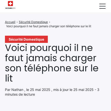
Sécurité Domestique
Accueil
›
Sécurité Domestique
›
Voici pourquoi il ne faut jamais charger son téléphone sur le lit
Infos & Conseils
Actualités des Secours
Sécurité Domestique
Voici pourquoi il ne
Santé & Bien-être
faut jamais charger
A propos de Nous
son téléphone sur le
Contactez-nous
lit
Politique de Confidentialité
Par Nathan , le 25 mai 2025 , mis à jour le 25 mai 2025 - 3
minutes de lecture