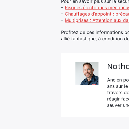
Pour en savoir plus sur la sécu
–
Risques électriques méconnu
–
Chauffages d’appoint : précau
–
Multiprises : Attention aux d
Profitez de ces informations p
allié fantastique, à condition de
Nath
Ancien po
ans sur le
travers de
réagir fa
sauver une