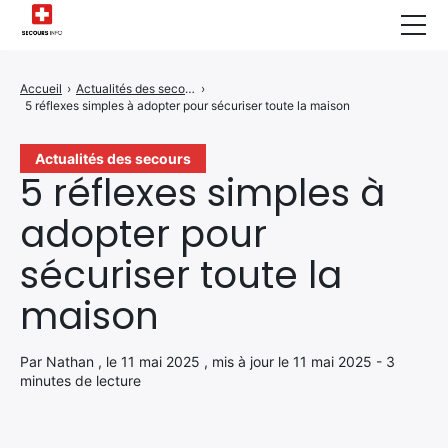
Sécurité Domestique
Accueil
›
Actualités des secours
›
5 réflexes simples à adopter pour sécuriser toute la maison
Infos & Conseils
Actualités des Secours
Actualités des secours
5 réflexes simples à
Santé & Bien-être
adopter pour
A propos de Nous
sécuriser toute la
Contactez-nous
maison
Politique de Confidentialité
Par Nathan , le 11 mai 2025 , mis à jour le 11 mai 2025 - 3
minutes de lecture