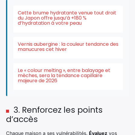
Cette brume hydratante venue tout droit
du Japon offre jusqu’à +180 %
d’hydratation à votre peau
Vernis aubergine : la couleur tendance des
manucures cet hiver
Le « colour melting », entre balayage et
mèches, sera la tendance capillaire
majeure de 2026
×
3. Renforcez les points
d’accès
Rechercher
:
Chaque maison a ses vulnérabilités.
Évaluez
vos