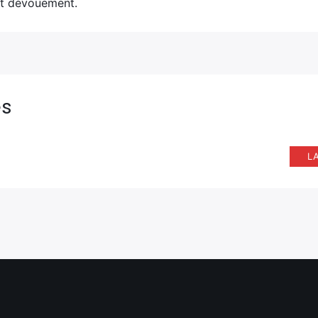
t dévouement.
es
L