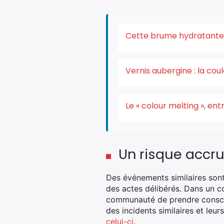
Cette brume hydratante v
Vernis aubergine : la co
Le « colour melting », e
Un risque accr
Des événements similaires sont 
des actes délibérés. Dans un c
communauté de prendre consci
des incidents similaires et leu
celui-ci
.