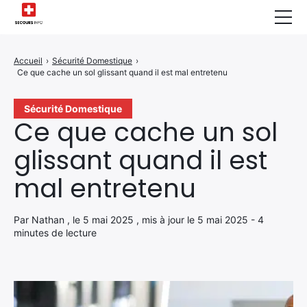
Sécurité Domestique
Accueil
›
Sécurité Domestique
›
Ce que cache un sol glissant quand il est mal entretenu
Infos & Conseils
Actualités des Secours
Sécurité Domestique
Ce que cache un sol
Santé & Bien-être
glissant quand il est
A propos de Nous
mal entretenu
Contactez-nous
Par Nathan , le 5 mai 2025 , mis à jour le 5 mai 2025 - 4
Politique de Confidentialité
minutes de lecture