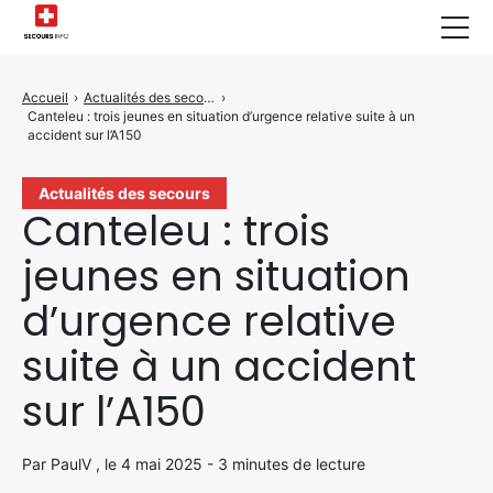
Sécurité Domestique
Accueil
›
Actualités des secours
›
Canteleu : trois jeunes en situation d’urgence relative suite à un
Infos & Conseils
accident sur l’A150
Actualités des Secours
Actualités des secours
Canteleu : trois
Santé & Bien-être
jeunes en situation
A propos de Nous
d’urgence relative
Contactez-nous
suite à un accident
Politique de Confidentialité
sur l’A150
Par PaulV , le 4 mai 2025 - 3 minutes de lecture