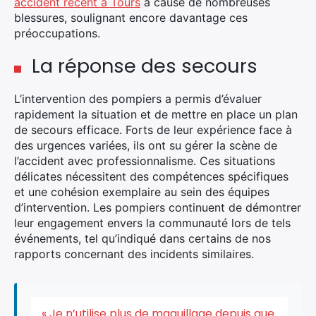
accident récent à Tours
a causé de nombreuses
blessures, soulignant encore davantage ces
×
préoccupations.
La réponse des secours
Rechercher
L’intervention des pompiers a permis d’évaluer
:
rapidement la situation et de mettre en place un plan
de secours efficace. Forts de leur expérience face à
des urgences variées, ils ont su gérer la scène de
l’accident avec professionnalisme. Ces situations
délicates nécessitent des compétences spécifiques
et une cohésion exemplaire au sein des équipes
d’intervention. Les pompiers continuent de démontrer
leur engagement envers la communauté lors de tels
événements, tel qu’indiqué dans certains de nos
rapports concernant des incidents similaires.
« Je n’utilise plus de maquillage depuis que