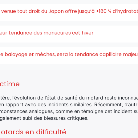
enue tout droit du Japon offre jusqu’à +180 % d’hydrata
uleur tendance des manucures cet hiver
ntre balayage et mèches, sera la tendance capillaire maje
ictime
tère, l’évolution de l’état de santé du motard reste inconnue
n rapport avec des incidents similaires. Récemment, d’aut
constances analogues, comme en témoigne cet incident sur l
galement subi des blessures critiques.
otards en difficulté