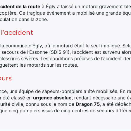
cident de la route
à Égly a laissé un motard gravement ble
icoptère. Ce tragique événement a mobilisé une grande équ
rculation dans la zone.
 l’accident
 la commune d’Égly, où le motard était le seul impliqué. Sel
secours de l’Essonne (SDIS 91), l’accident est survenu alor
 blessures sévères. Les conditions précises de l’accident d
guettent les motards sur les routes.
ours
nce, une équipe de sapeurs-pompiers a été mobilisée. En ra
a été classé en
urgence absolue
, rendant nécessaire une 
écurité civile, connu sous le nom de
Dragon 75
, a été dépêch
r que cinq pompiers issus de cinq centres de secours différ