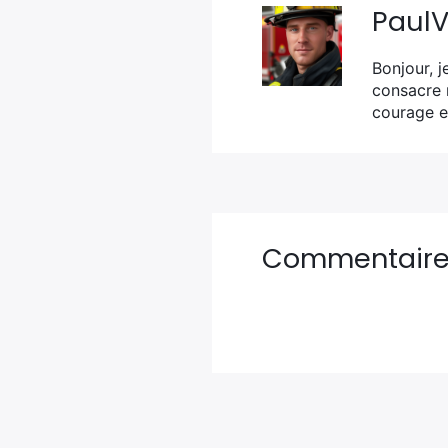
Paul
Bonjour, j
consacre 
courage e
Commentair