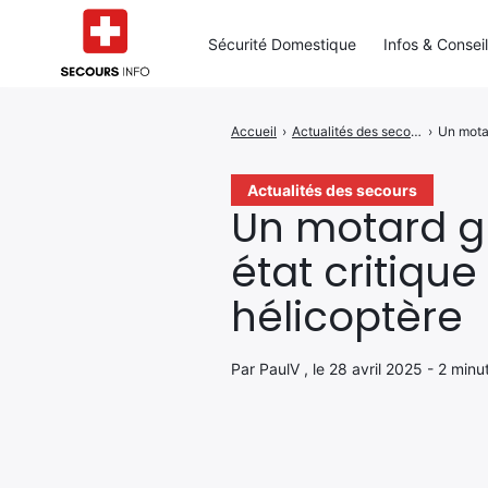
Sécurité Domestique
Infos & Consei
Accueil
›
Actualités des secours
›
Un motar
Rechercher
:
Actualités des secours
Un motard g
état critiqu
hélicoptère
Par PaulV , le 28 avril 2025 - 2 minu