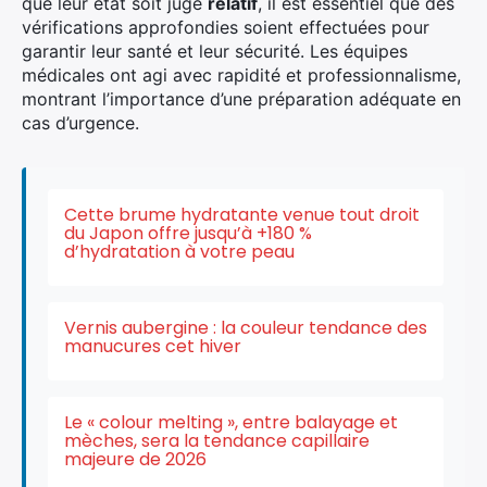
que leur état soit jugé
relatif
, il est essentiel que des
vérifications approfondies soient effectuées pour
garantir leur santé et leur sécurité. Les équipes
médicales ont agi avec rapidité et professionnalisme,
montrant l’importance d’une préparation adéquate en
cas d’urgence.
×
Cette brume hydratante venue tout droit
du Japon offre jusqu’à +180 %
d’hydratation à votre peau
Rechercher
:
Vernis aubergine : la couleur tendance des
manucures cet hiver
Le « colour melting », entre balayage et
mèches, sera la tendance capillaire
majeure de 2026