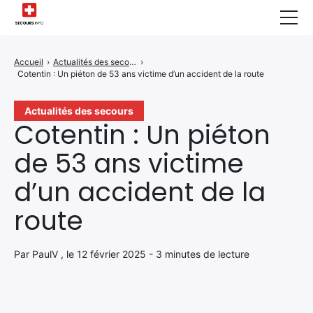
Sécurité Domestique
Accueil
›
Actualités des secours
›
Cotentin : Un piéton de 53 ans victime d’un accident de la route
Infos & Conseils
Actualités des Secours
Actualités des secours
Cotentin : Un piéton
Santé & Bien-être
de 53 ans victime
A propos de Nous
d’un accident de la
Contactez-nous
route
Politique de Confidentialité
Par PaulV , le 12 février 2025 - 3 minutes de lecture