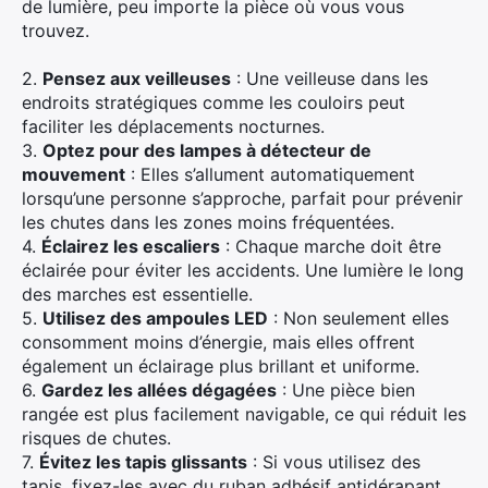
de lumière, peu importe la pièce où vous vous
trouvez.
2.
Pensez aux veilleuses
: Une veilleuse dans les
endroits stratégiques comme les couloirs peut
faciliter les déplacements nocturnes.
3.
Optez pour des lampes à détecteur de
mouvement
: Elles s’allument automatiquement
lorsqu’une personne s’approche, parfait pour prévenir
les chutes dans les zones moins fréquentées.
4.
Éclairez les escaliers
: Chaque marche doit être
éclairée pour éviter les accidents. Une lumière le long
des marches est essentielle.
5.
Utilisez des ampoules LED
: Non seulement elles
consomment moins d’énergie, mais elles offrent
également un éclairage plus brillant et uniforme.
×
6.
Gardez les allées dégagées
: Une pièce bien
rangée est plus facilement navigable, ce qui réduit les
risques de chutes.
7.
Évitez les tapis glissants
: Si vous utilisez des
tapis, fixez-les avec du ruban adhésif antidérapant