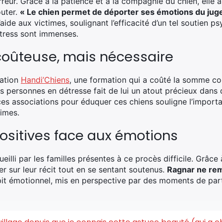
erreur. Grâce à la patience et à la compagnie du chien, elle 
outer.
« Le chien permet de déporter ses émotions du juge 
’aide aux victimes, soulignant l’efficacité d’un tel soutien 
 stress sont immenses.
coûteuse, mais nécessaire
iation
Handi’Chiens
, une formation qui a coûté la somme c
s personnes en détresse fait de lui un atout précieux dans 
ces associations pour éduquer ces chiens souligne l’importa
imes.
ositives face aux émotions
eilli par les familles présentes à ce procès difficile. Grâce
r sur leur récit tout en se sentant soutenus.
Ragnar ne remp
pit émotionnel, mis en perspective par des moments de par