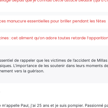
quillage depuis que je connais cette astuce beauté (qui a 
ces manucure essentielles pour briller pendant les fêtes
acines : cet aliment qu’on adore toutes retarde l’appariti
ssentiel de rappeler que les victimes de l’accident de Milla
siques. L’importance de les soutenir dans leurs moments d
inement vers la guérison.
V
e m'appelle Paul, j'ai 25 ans et je suis pompier. Passionné p