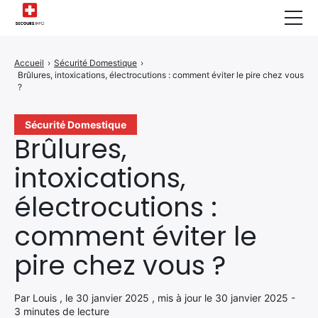
Sécurité Domestique
Accueil
›
Sécurité Domestique
›
Brûlures, intoxications, électrocutions : comment éviter le pire chez vous
Infos & Conseils
?
Actualités des Secours
Sécurité Domestique
Brûlures,
Santé & Bien-être
intoxications,
A propos de Nous
électrocutions :
Contactez-nous
comment éviter le
Politique de Confidentialité
pire chez vous ?
Par Louis , le 30 janvier 2025 , mis à jour le 30 janvier 2025 -
3 minutes de lecture