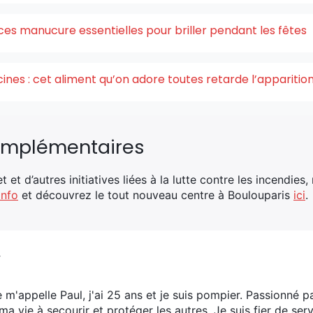
ces manucure essentielles pour briller pendant les fêtes
acines : cet aliment qu’on adore toutes retarde l’appariti
omplémentaires
t et d’autres initiatives liées à la lutte contre les incendies,
Info
et découvrez le tout nouveau centre à Boulouparis
ici
.
V
e m'appelle Paul, j'ai 25 ans et je suis pompier. Passionné p
ma vie à secourir et protéger les autres. Je suis fier de s