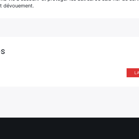
t dévouement.
es
L