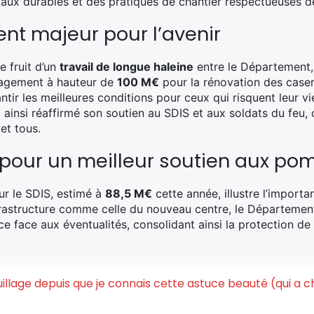
ériaux durables et des pratiques de chantier respectueuses d
nt majeur pour l’avenir
e fruit d’un
travail de longue haleine
entre le Département,
agement à hauteur de
100 M€
pour la rénovation des case
tir les meilleures conditions pour ceux qui risquent leur vi
ainsi réaffirmé son soutien au SDIS et aux soldats du feu,
et tous.
 pour un meilleur soutien aux po
ur le SDIS, estimé à
88,5 M€
cette année, illustre l’import
frastructure comme celle du nouveau centre, le Départemen
ce face aux éventualités, consolidant ainsi la protection d
quillage depuis que je connais cette astuce beauté (qui a 