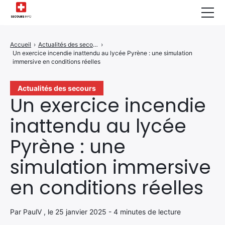
Sécurité Domestique
Accueil
›
Actualités des secours
›
Un exercice incendie inattendu au lycée Pyrène : une simulation
Infos & Conseils
immersive en conditions réelles
Actualités des Secours
Actualités des secours
Un exercice incendie
Santé & Bien-être
inattendu au lycée
A propos de Nous
Pyrène : une
Contactez-nous
simulation immersive
Politique de Confidentialité
en conditions réelles
Par PaulV , le 25 janvier 2025 - 4 minutes de lecture