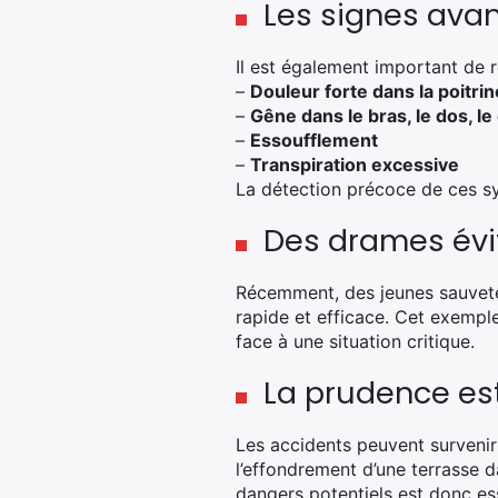
Les signes avan
Il est également important de r
–
Douleur forte dans la poitrin
–
Gêne dans le bras, le dos, l
–
Essoufflement
–
Transpiration excessive
La détection précoce de ces sy
Des drames évi
Récemment, des jeunes sauveteu
rapide et efficace. Cet exemple
face à une situation critique.
La prudence es
Les accidents peuvent surveni
l’effondrement d’une terrasse d
dangers potentiels est donc ess