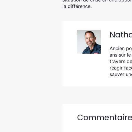
la différence.
Nath
Ancien po
ans sur le
travers de
réagir fa
sauver une
Commentair