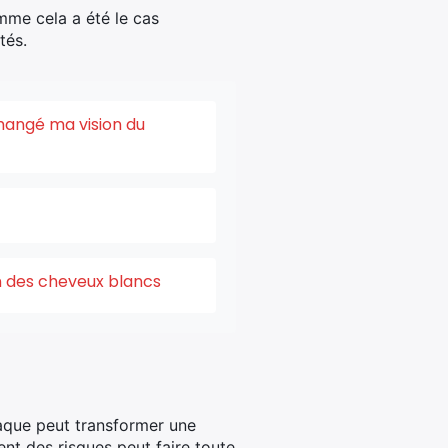
mme cela a été le cas
tés.
changé ma vision du
on des cheveux blancs
iaque peut transformer une
nt des risques peut faire toute