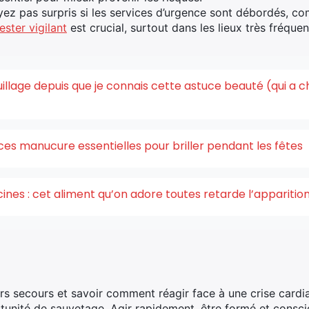
yez pas surpris si les services d’urgence sont débordés, co
ester vigilant
est crucial, surtout dans les lieux très fréquen
quillage depuis que je connais cette astuce beauté (qui a 
ces manucure essentielles pour briller pendant les fêtes
acines : cet aliment qu’on adore toutes retarde l’appariti
rs secours et savoir comment réagir face à une crise card
tunité de sauvetage. Agir rapidement, être formé et conscie