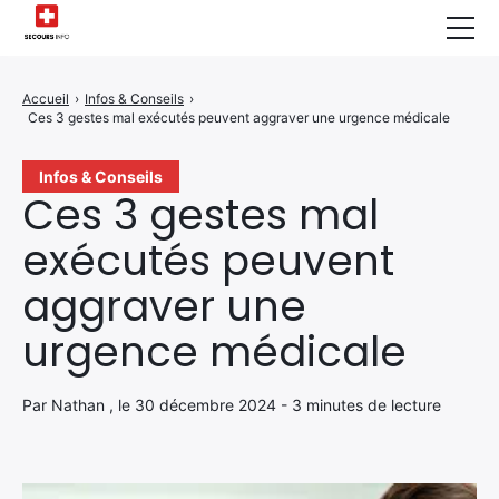
Sécurité Domestique
Accueil
›
Infos & Conseils
›
Ces 3 gestes mal exécutés peuvent aggraver une urgence médicale
Infos & Conseils
Actualités des Secours
Infos & Conseils
Ces 3 gestes mal
Santé & Bien-être
exécutés peuvent
A propos de Nous
aggraver une
Contactez-nous
urgence médicale
Politique de Confidentialité
Par Nathan , le 30 décembre 2024 - 3 minutes de lecture