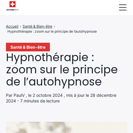
Sécurité Domestique
Accueil
›
Santé & Bien-être
›
Hypnothérapie : zoom sur le principe de l’autohypnose
Infos & Conseils
Actualités des Secours
Santé & Bien-être
Hypnothérapie :
Santé & Bien-être
zoom sur le principe
A propos de Nous
de l’autohypnose
Contactez-nous
Par PaulV , le 2 octobre 2024 , mis à jour le 28 décembre
Politique de Confidentialité
2024 - 7 minutes de lecture