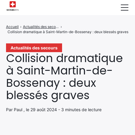
Sécurité Domestique
Accueil
›
Actualités des secours
›
Collision dramatique à Saint-Martin-de-Bossenay : deux blessés graves
Infos & Conseils
Actualités des Secours
Actualités des secours
Collision dramatique
Santé & Bien-être
à Saint-Martin-de-
A propos de Nous
Bossenay : deux
Contactez-nous
blessés graves
Politique de Confidentialité
Par Paul , le 29 août 2024 - 3 minutes de lecture