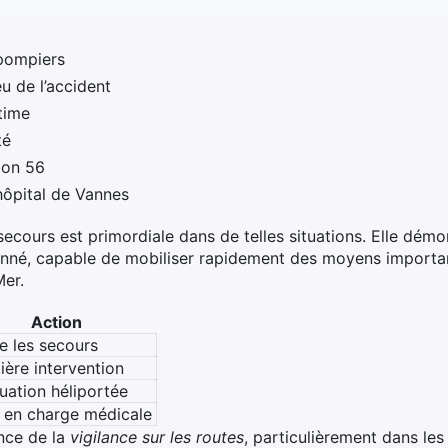
pompiers
eu de l’accident
ctime
té
gon 56
hôpital de Vannes
 secours est primordiale dans de telles situations. Elle dém
donné, capable de mobiliser rapidement des moyens importa
Mer.
Action
e les secours
ière intervention
uation héliportée
e en charge médicale
ance de la
vigilance sur les routes
, particulièrement dans les