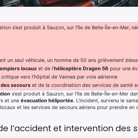
tion s’est produit à Sauzon, sur l’île de Belle-Île-en-Mer, n
ant un seul véhicule, un homme de 50 ans
grièvement bless
ompiers locaux
et de l’
hélicoptère Dragon 56
pour une év
 critique
vers l’hôpital de Vannes par voie aérienne
é des secours
et de la
coordination des services de santé
s
ation
s’est produit à Sauzon, sur l’île de Belle-Île-en-Mer da
rs et une
évacuation héliportée
. L’incident, survenu le sa
 locaux et les services de secours aériens pour prendre e
e l’accident et intervention des 