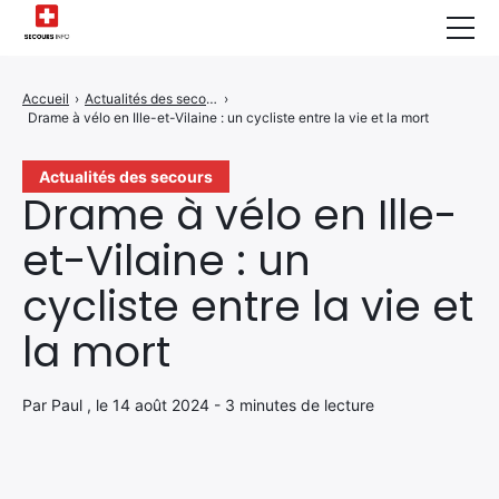
Sécurité Domestique
Accueil
›
Actualités des secours
›
Drame à vélo en Ille-et-Vilaine : un cycliste entre la vie et la mort
Infos & Conseils
Actualités des Secours
Actualités des secours
Drame à vélo en Ille-
Santé & Bien-être
et-Vilaine : un
A propos de Nous
cycliste entre la vie et
Contactez-nous
la mort
Politique de Confidentialité
Par Paul , le 14 août 2024 - 3 minutes de lecture