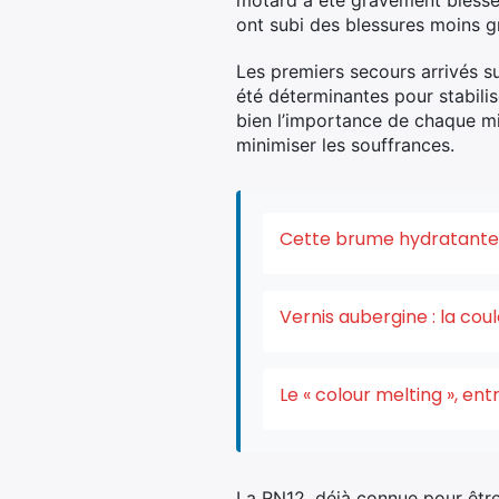
motard a été gravement blessé 
ont subi des blessures moins g
Les premiers secours arrivés s
été déterminantes pour stabilis
bien l’importance de chaque mi
minimiser les souffrances.
Cette brume hydratante v
Vernis aubergine : la co
Le « colour melting », e
La RN12, déjà connue pour être