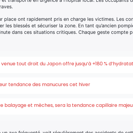
et transporté en urgence à l’hôpital local. Les occupants d
raves.
ur place ont rapidement pris en charge les victimes. Les 
er les blessés et sécuriser la zone. En tant qu’ancien pomp
nute dans ces situations critiques. Chaque geste compte p
enue tout droit du Japon offre jusqu’à +180 % d’hydrata
uleur tendance des manucures cet hiver
ntre balayage et mèches, sera la tendance capillaire maje
 un axe fréquenté, voit régulièrement des accidents de ce