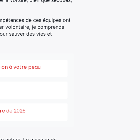
e la voiture, bien que secoués,
compétences de ces équipes ont
ier volontaire, je comprends
our sauver des vies et
tion à votre peau
ure de 2026
tte nature. Le manque de